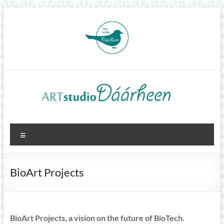
Skip
to
content
ArtStudioDáárheen
Menu
Art
and
inspiration
BioArt Projects
BioArt Projects, a vision on the future of BioTech.