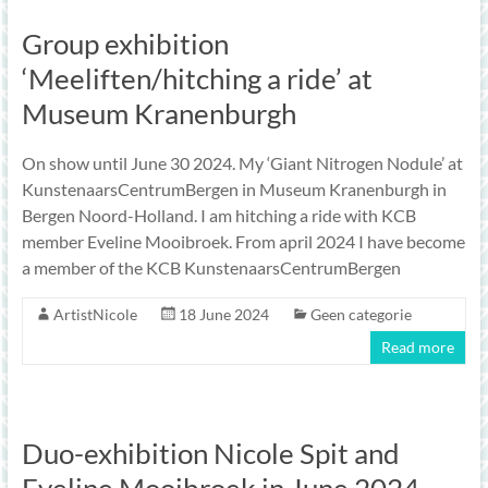
Group exhibition
‘Meeliften/hitching a ride’ at
Museum Kranenburgh
On show until June 30 2024. My ‘Giant Nitrogen Nodule’ at
KunstenaarsCentrumBergen in Museum Kranenburgh in
Bergen Noord-Holland. I am hitching a ride with KCB
member Eveline Mooibroek. From april 2024 I have become
a member of the KCB KunstenaarsCentrumBergen
ArtistNicole
18 June 2024
Geen categorie
Read more
Duo-exhibition Nicole Spit and
Eveline Mooibroek in June 2024