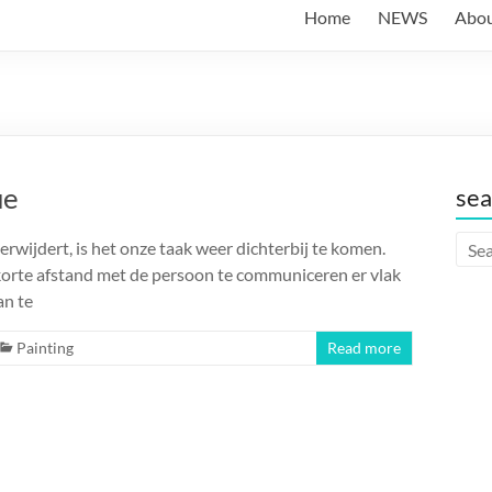
Home
NEWS
Abo
ue
sea
rwijdert, is het onze taak weer dichterbij te komen.
 korte afstand met de persoon te communiceren er vlak
an te
Painting
Read more