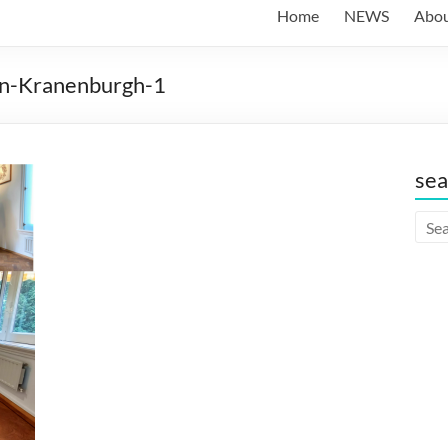
Home
NEWS
Abo
in-Kranenburgh-1
sea